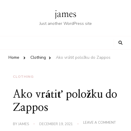
james
Just another WordPress site
Looking
for
Something?
Home
Clothing
Ako vrátiť položku do Zappos
CLOTHING
Ako vrátiť položku do
Zappos
ON
LEAVE A COMMENT
BY
JAMES
DECEMBER 19, 2021
AKO