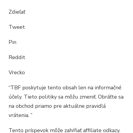
VRÁTIŤ
POLOŽK
Zdieľať
DO
ZAPPOS
Tweet
Pin
Reddit
Vrecko
“TBF poskytuje tento obsah len na informačné
účely. Tieto politiky sa môžu zmeniť. Obráťte sa
na obchod priamo pre aktuálne pravidlá
vrátenia. ”
Tento príspevok môže zahŕňať affiliate odkazy.