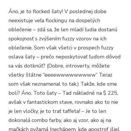
SA
K
Áno, je to flocked šaty! V poslednej dobe
VÁM
V
neexistuje veľa flockingu na dospelých
TOMTO
…
oblečenie – zdá sa, že len mladí ľudia dostanú
spokojnosť s zvýšením fuzzy vzorov na ich
oblečenie. Som však všetci v prospech fuzzy
oslava šaty – prečo neposkytovať ľuďom dôvod
sa vás dotknúť? (Dobre, introverty, môžete
všetky štátne “eeeewwwwwwwww” Teraz
som však neznamenal to tak.) Takže, kde sme
boli? Áno. Toto šaty – Tad nákladné na $ 225,
avšak v fantastickom stave, rovnako ako to nie
je len vločky, je to trať taffeta! – Je to len
dokonalá combo farby, ako aj vzor, ​​ako aj na
mačkách pyžamá (nechápem, kde apostrof išiel