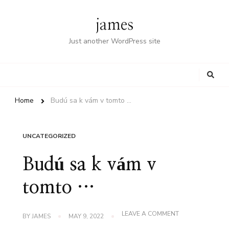
james
Just another WordPress site
Looking
for
Something?
Home
Budú sa k vám v tomto …
UNCATEGORIZED
Budú sa k vám v
tomto …
ON
LEAVE A COMMENT
BY
JAMES
MAY 9, 2022
BUDÚ