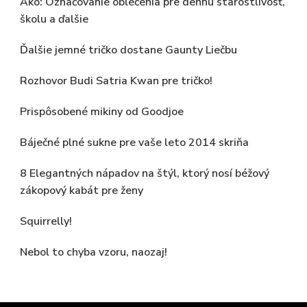
Ako: Označovanie oblečenia pre dennú starostlivosť,
školu a ďalšie
Ďalšie jemné tričko dostane Gaunty Liečbu
Rozhovor Budi Satria Kwan pre tričko!
Prispôsobené mikiny od Goodjoe
Báječné plné sukne pre vaše leto 2014 skriňa
8 Elegantných nápadov na štýl, ktorý nosí béžový
zákopový kabát pre ženy
Squirrelly!
Nebol to chyba vzoru, naozaj!