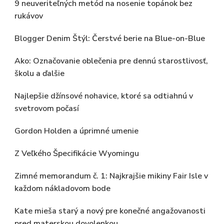
9 neuveriteľných metód na nosenie topánok bez
rukávov
Blogger Denim Štýl: Čerstvé berie na Blue-on-Blue
Ako: Označovanie oblečenia pre dennú starostlivosť,
školu a ďalšie
Najlepšie džínsové nohavice, ktoré sa odtiahnú v
svetrovom počasí
Gordon Holden a úprimné umenie
Z Veľkého Špecifikácie Wyomingu
Zimné memorandum č. 1: Najkrajšie mikiny Fair Isle v
každom nákladovom bode
Kate mieša starý a nový pre konečné angažovanosti
pred materskou dovolenkou