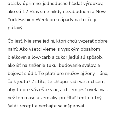
otázky úprimne. jednoducho hľadať výrobkov,
ako sú 12 Bras sme nikdy nezabudnem a New
York Fashion Week pre nápady na to, čo je
pútavý.
Čo jesť. Nie sme jediní, ktorí chcú vyzerať dobre
nahý. Ako všetci vieme, s vysokým obsahom
bielkovín a low-carb a cukor jedlá sú spôsob,
ako ísť na zníženie tuku, budovanie svalov, a
bojovať s údiť. To platí pre mužov aj ženy – áno,
čo k jedlu? Zistíte, že chlapci radi varia, chcem,
aby to pre vás ešte viac, a chcem jesť oveľa viac
než len mäso a zemiaky. prečítať tento letný
šalát recept a nechajte sa inšpirovať.