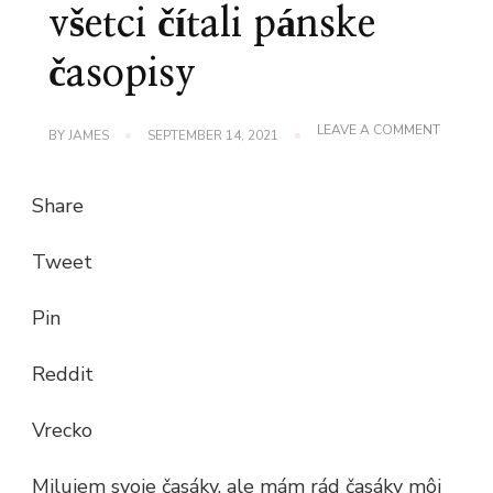
všetci čítali pánske
časopisy
ON
LEAVE A COMMENT
BY
JAMES
SEPTEMBER 14, 2021
PRAVÍ
CONFES
PREČO
Share
BY
SME
MALI
Tweet
VŠETCI
ČÍTALI
PÁNSKE
Pin
ČASOPI
Reddit
Vrecko
Milujem svoje časáky, ale mám rád časáky môj