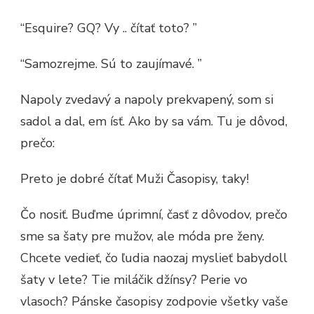
“Esquire? GQ? Vy .. čítať toto? ”
“Samozrejme. Sú to zaujímavé. ”
Napoly zvedavý a napoly prekvapený, som si
sadol a dal, em ísť. Ako by sa vám. Tu je dôvod,
prečo:
Preto je dobré čítať Muži Časopisy, taky!
Čo nosiť. Buďme úprimní, časť z dôvodov, prečo
sme sa šaty pre mužov, ale móda pre ženy.
Chcete vedieť, čo ľudia naozaj myslieť babydoll
šaty v lete? Tie miláčik džínsy? Perie vo
vlasoch? Pánske časopisy zodpovie všetky vaše