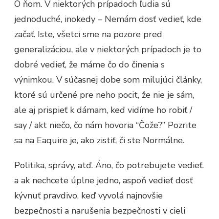
O ňom. V niektorých prípadoch ľudia sú
jednoduché, inokedy – Nemám dosť vedieť, kde
začať. Iste, všetci sme na pozore pred
generalizáciou, ale v niektorých prípadoch je to
dobré vedieť, že máme čo do činenia s
výnimkou. V súčasnej dobe som milujúci články,
ktoré sú určené pre neho pocit, že nie je sám,
ale aj prispieť k dámam, keď vidíme ho robiť /
say / akt niečo, čo nám hovoria “Čože?” Pozrite
sa na Eaquire je, ako zistiť, či ste Normálne.
Politika, správy, atď. Áno, čo potrebujete vedieť.
a ak nechcete úplne jedno, aspoň vedieť dosť
kývnuť pravdivo, keď vyvolá najnovšie
bezpečnosti a narušenia bezpečnosti v cieli