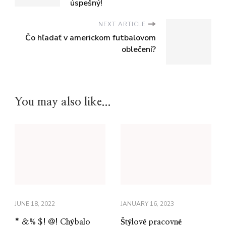
úspešný!
NEXT ARTICLE
Čo hľadať v americkom futbalovom
oblečení?
You may also like...
JUNE 18, 2022
JANUARY 16, 2023
* &% $! @! Chýbalo
Štýlové pracovné