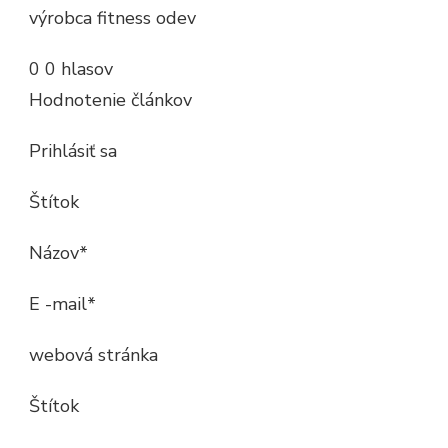
výrobca fitness odev
0 0 hlasov
Hodnotenie článkov
Prihlásiť sa
Štítok
Názov*
E -mail*
webová stránka
Štítok