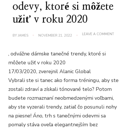
odevy, ktoré si môžete
užiť v roku 2020
ON
LEAVE A COMMENT
BY
JAMES
NOVEMBER 21, 2022
TRENDY
ODVÁŽN
DÁMSKE
, odvážne dámske tanečné trendy, ktoré si
TANEČN
ODEVY,
môžete užiť v roku 2020
KTORÉ
SI
17/03/2020, zverejnil Alanic Global
MÔŽETE
UŽIŤ
Vybrali ste si tanec ako forma tréningu, aby ste
V
ROKU
zostali zdraví a získali tónované telo? Potom
2020
budete rozmaznaní neobmedzenými voľbami,
aby ste vyzerali trendy, zatiaľ čo posunuli nohy
na piesne! Áno, trh s tanečnými odevmi sa
pomaly stáva oveľa elegantnejším bez