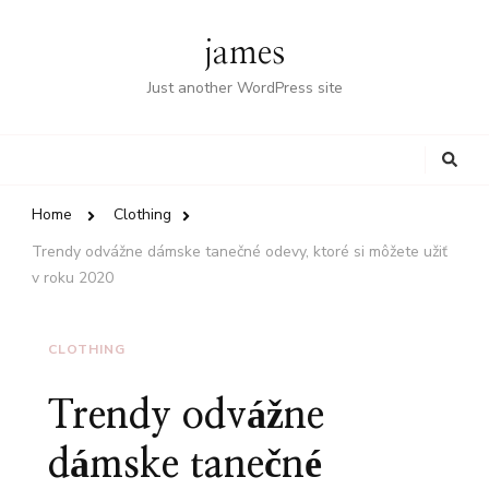
james
Just another WordPress site
Looking
for
Something?
Home
Clothing
Trendy odvážne dámske tanečné odevy, ktoré si môžete užiť
v roku 2020
CLOTHING
Trendy odvážne
dámske tanečné