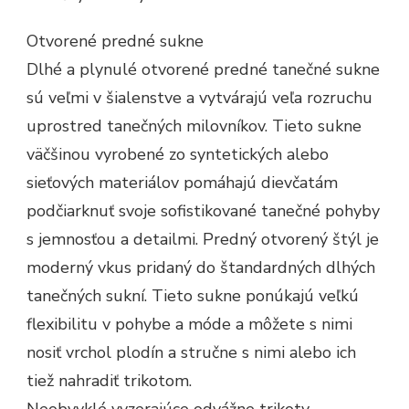
Otvorené predné sukne
Dlhé a plynulé otvorené predné tanečné sukne
sú veľmi v šialenstve a vytvárajú veľa rozruchu
uprostred tanečných milovníkov. Tieto sukne
väčšinou vyrobené zo syntetických alebo
sieťových materiálov pomáhajú dievčatám
podčiarknuť svoje sofistikované tanečné pohyby
s jemnosťou a detailmi. Predný otvorený štýl je
moderný vkus pridaný do štandardných dlhých
tanečných sukní. Tieto sukne ponúkajú veľkú
flexibilitu v pohybe a móde a môžete s nimi
nosiť vrchol plodín a stručne s nimi alebo ich
tiež nahradiť trikotom.
Neobvyklé vyzerajúce odvážne trikoty