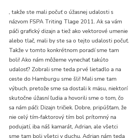
FACTORY
IŠIEL
, takže ste mali počuť o úžasnej udalosti s
NA
FESPA
názvom FSPA Triting Tlage 2011. Ak sa vám
FABRIC
2011
páči grafický dizajn a tiež ako vektorové umenie
alebo tlač, mali by ste sa o tejto udalosti počuť.
Takže v tomto konkrétnom poradí sme tam
boli! Ako nám môžeme vynechať takúto
udalosť? Zobrali sme teda prvé lietadlo a na
ceste do Hamburgu sme šli! Mali sme tam
výbuch, pretože sme sa dostali k mäsu, niektorí
skutočne úžasní ľudia a hovorili sme o tom, čo
sa nám páči: Dizajn tričiek. Dobre, pripúšťam, že
nie celý tím-faktorový tím bol prítomný na
podujatí, iba náš kamarát, Adrian, ale všetci
sme tam boli všetci v duchu. Adrian nám teda