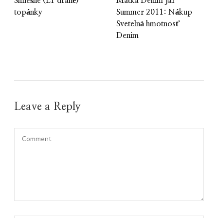
Smiešne (LY drahé)
Matka Denim Jar
topánky
Summer 2011: Nákup
Svetelná hmotnosť
Denim
Leave a Reply