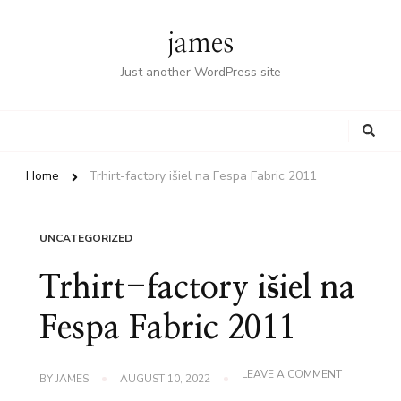
james
Just another WordPress site
Looking
for
Something?
Home
Trhirt-factory išiel na Fespa Fabric 2011
UNCATEGORIZED
Trhirt-factory išiel na
Fespa Fabric 2011
ON
LEAVE A COMMENT
BY
JAMES
AUGUST 10, 2022
TRHIRT-