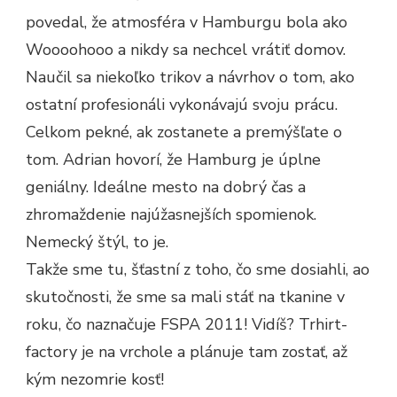
povedal, že atmosféra v Hamburgu bola ako
Woooohooo a nikdy sa nechcel vrátiť domov.
Naučil sa niekoľko trikov a návrhov o tom, ako
ostatní profesionáli vykonávajú svoju prácu.
Celkom pekné, ak zostanete a premýšľate o
tom. Adrian hovorí, že Hamburg je úplne
geniálny. Ideálne mesto na dobrý čas a
zhromaždenie najúžasnejších spomienok.
Nemecký štýl, to je.
Takže sme tu, šťastní z toho, čo sme dosiahli, ao
skutočnosti, že sme sa mali stáť na tkanine v
roku, čo naznačuje FSPA 2011! Vidíš? Trhirt-
factory je na vrchole a plánuje tam zostať, až
kým nezomrie kosť!