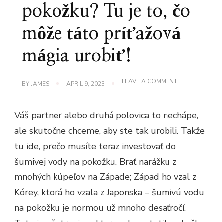
pokožku? Tu je to, čo
môže táto príťažová
mágia urobiť!
ON
LEAVE A COMMENT
BY
JAMES
APRIL 9, 2023
UŽ
STE
NIEKEDY
Váš partner alebo druhá polovica to nechápe,
POČULI
O
ale skutočne chceme, aby ste tak urobili. Takže
ŠUMIVEJ
VODE
tu ide, prečo musíte teraz investovať do
NA
POKOŽKU?
šumivej vody na pokožku. Brať narážku z
TU
JE
mnohých kúpeľov na Západe; Západ ho vzal z
TO,
Kórey, ktorá ho vzala z Japonska – šumivú vodu
ČO
MÔŽE
na pokožku je normou už mnoho desaťročí.
TÁTO
PRÍŤAŽOVÁ