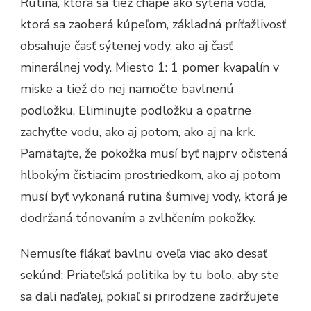
Rutína, ktorá sa tiež chápe ako sýtená voda,
ktorá sa zaoberá kúpeľom, základná príťažlivosť
obsahuje časť sýtenej vody, ako aj časť
minerálnej vody. Miesto 1: 1 pomer kvapalín v
miske a tiež do nej namočte bavlnenú
podložku. Eliminujte podložku a opatrne
zachyťte vodu, ako aj potom, ako aj na krk.
Pamätajte, že pokožka musí byť najprv očistená
hlbokým čistiacim prostriedkom, ako aj potom
musí byť vykonaná rutina šumivej vody, ktorá je
dodržaná tónovaním a zvlhčením pokožky.
Nemusíte flákať bavlnu oveľa viac ako desať
sekúnd; Priateľská politika by tu bolo, aby ste
sa dali naďalej, pokiaľ si prirodzene zadržujete