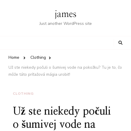
james
Just another WordPress site
Looking
for
Something?
Home
Clothing
Už ste niekedy počuli o šumivej vode na pokožku? Tu je to, čo
môže táto príťažová mágia urobiť!
CLOTHING
Už ste niekedy počuli
o šumivej vode na