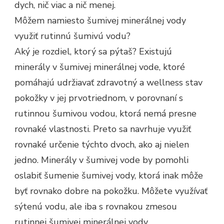
dych, nič viac a nič menej.
Môžem namiesto šumivej minerálnej vody
využiť rutinnú šumivú vodu?
Aký je rozdiel, ktorý sa pýtaš? Existujú
minerály v šumivej minerálnej vode, ktoré
pomáhajú udržiavať zdravotný a wellness stav
pokožky v jej prvotriednom, v porovnaní s
rutinnou šumivou vodou, ktorá nemá presne
rovnaké vlastnosti. Preto sa navrhuje využiť
rovnaké určenie týchto dvoch, ako aj nielen
jedno. Minerály v šumivej vode by pomohli
oslabiť šumenie šumivej vody, ktorá inak môže
byť rovnako dobre na pokožku. Môžete využívať
sýtenú vodu, ale iba s rovnakou zmesou
rutinnej šumivej minerálnej vody.