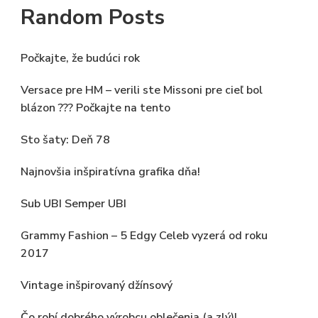
Random Posts
Počkajte, že budúci rok
Versace pre HM – verili ste Missoni pre cieľ bol
blázon ??? Počkajte na tento
Sto šaty: Deň 78
Najnovšia inšpiratívna grafika dňa!
Sub UBI Semper UBI
Grammy Fashion – 5 Edgy Celeb vyzerá od roku
2017
Vintage inšpirovaný džínsový
Čo robí dobrého výrobcu oblečenia (a zlý)!