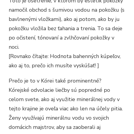
Toto je ošetrenie, v ktorom by estetik pokožky
MÁGIA
UROBIŤ!
namočil obchod s šumivou vodou na pokožku (s
bavlnenými vložkami), ako aj potom, ako by ju
pokožku vložila bez ťahania a trenia. To sa deje
po očistení, tónovaní a zvlhčovaní pokožky v
noci.
[Rovnako čítajte: Hodnota bahenných kúpeľov,
ako aj to, prečo ich musíte vyskúšať! ]
Prečo je to v Kórei také prominentné?
Kórejské odvolacie liečby sú popredné po
celom svete, ako aj využitie minerálnej vody v
tejto krajine je oveľa viac ako len na účely pitia.
Ženy využívajú minerálnu vodu vo svojich
domácich majstrov, aby sa zaoberali aj