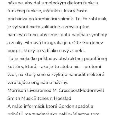
nákupe, aby dal umeleckým dielom funkciu
funkčnej funkcie, inštinktu, ktorý často
prichádza po kombinácii snímok. To, čo robí inak,
je vytvoriť niečo základné a zmysluplné
namiesto toho, aby sme spolu napĺňali symboly
a znaky. Filmová fotografia je určite Gordonov
podpis, ktorý to vidí ako nový aspekt.
Tu je niekoľko príkladov abstraktnej populárnej
kultúry, ktorá – ako je to alebo nie – prelomí
vzor, ​​na ktorý sme si zvykli, a nahradiť niektoré
vzrušujúce originálne návrhy.
Morrison Livesromeo M. CrosspostModernwill
Smith MusicBitches n Hoesfad
A málo informácií, ktoré Gordon spadol a
prinútil ma zvedavý ako peklo-„Vlastne som