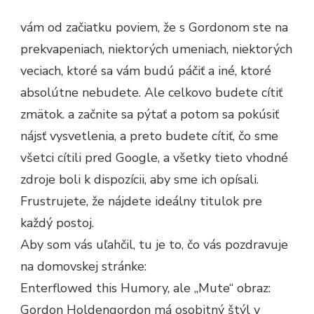
HOLDEN
A
vám od začiatku poviem, že s Gordonom ste na
ÚPRIMNÉ
UMENIE
prekvapeniach, niektorých umeniach, niektorých
veciach, ktoré sa vám budú páčiť a iné, ktoré
absolútne nebudete. Ale celkovo budete cítiť
zmätok. a začnite sa pýtať a potom sa pokúsiť
nájsť vysvetlenia, a preto budete cítiť, čo sme
všetci cítili pred Google, a všetky tieto vhodné
zdroje boli k dispozícii, aby sme ich opísali.
Frustrujete, že nájdete ideálny titulok pre
každý postoj.
Aby som vás uľahčil, tu je to, čo vás pozdravuje
na domovskej stránke:
Enterflowed this Humory, ale „Mute“ obraz:
Gordon Holdengordon má osobitný štýl v