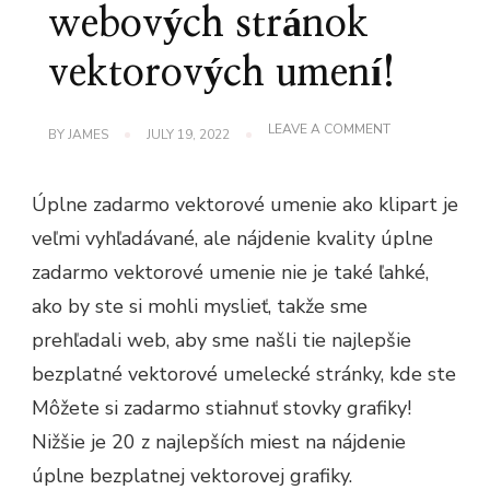
webových stránok
vektorových umení!
ON
LEAVE A COMMENT
BY
JAMES
JULY 19, 2022
NAJLEPŠIE
10
ÚPLNE
Úplne zadarmo vektorové umenie ako klipart je
BEZPLATNÝCH
WEBOVÝCH
veľmi vyhľadávané, ale nájdenie kvality úplne
STRÁNOK
VEKTOROVÝCH
zadarmo vektorové umenie nie je také ľahké,
UMENÍ!
ako by ste si mohli myslieť, takže sme
prehľadali web, aby sme našli tie najlepšie
bezplatné vektorové umelecké stránky, kde ste
Môžete si zadarmo stiahnuť stovky grafiky!
Nižšie je 20 z najlepších miest na nájdenie
úplne bezplatnej vektorovej grafiky.