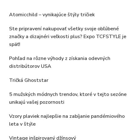
Atomicchild – vynikajúce štýly tričiek
Ste pripravení nakupovať všetky svoje obľúbené
značky a dizajnéri veľkosti plus? Expo TCFSTYLE je
späť!
Pohľad na rôzne výhody z získania odevných
distribútorov USA
Tričká Ghoststar
5 mužských módnych trendov, ktoré v tejto sezóne
unikajú vašej pozornosti
Vzory plaviek najlepšie na zabíjanie pandémiového
leta v štýle
Vintage inšpirovaný džínsový