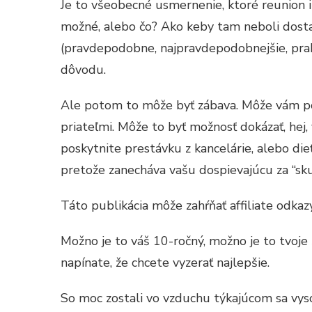
Je to všeobecné usmernenie, ktoré reunion i
možné, alebo čo? Ako keby tam neboli dosta
(pravdepodobne, najpravdepodobnejšie, prakt
dôvodu.
Ale potom to môže byť zábava. Môže vám pos
priateľmi. Môže to byť možnosť dokázať, hej,
poskytnite prestávku z kancelárie, alebo dieťa
pretože zanecháva vašu dospievajúcu za “sku
Táto publikácia môže zahŕňať affiliate odkaz
Možno je to váš 10-ročný, možno je to tvoje 3
napínate, že chcete vyzerať najlepšie.
So moc zostali vo vzduchu týkajúcom sa vyso