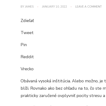
ON
BY
JAMES
JANUARY 10, 2022
LEAVE A COMMENT
RE
G
CO
Zdieľať
NA
CH
KT
Tweet
NE
RO
Pin
Reddit
Vrecko
Obávaná vysoká inštitúcia. Alebo možno, je 
blíži. Rovnako ako bez ohľadu na to, čo ste m
prakticky zaručené ovplyvniť pocity stresu a 