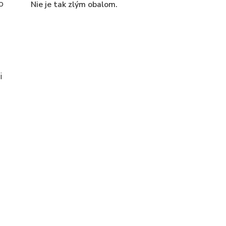
o
Nie je tak zlým obalom.
i