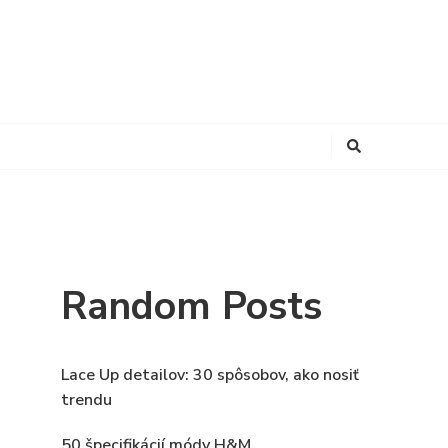
Looking
for
Something?
Random Posts
Lace Up detailov: 30 spôsobov, ako nosiť
trendu
50 špecifikácií módy H&M