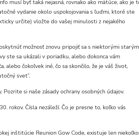
nfo musí byť taká nejasná, rovnako ako mätúce, ako je t
točné vydanie okolo uspokojovania s ľuďmi, ktoré ste
icky určite) vložte do vašej minulosti z nejakého
kytnúť možnosť znovu pripojiť sa s niektorými starým
 vy ste sa ukázali v poriadku, alebo dokonca vám
, alebo čokoľvek iné, čo sa skončilo, že je váš život,
točný svet”.
y. Pozrite si naše zásady ochrany osobných údajov.
0. rokov. Čísla nezáleží. Čo je presne to, koľko vás
kej inštitúcie Reunion Gow Code, existuje len niekoľko