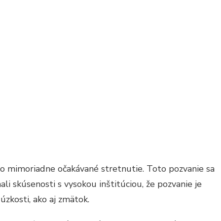
UNION
OW
DE:
JVÄČŠIE
YBY,
ORÉ
CHCETE
BIŤ
to mimoriadne očakávané stretnutie. Toto pozvanie sa
ali skúsenosti s vysokou inštitúciou, že pozvanie je
úzkosti, ako aj zmätok.