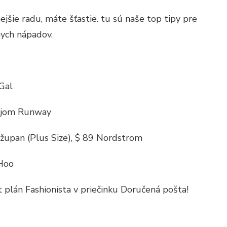
jšie radu, máte šťastie. tu sú naše top tipy pre
nych nápadov.
Gal
nájom Runway
 župan (Plus Size), $ 89 Nordstrom
 Hoo
 plán Fashionista v priečinku Doručená pošta!