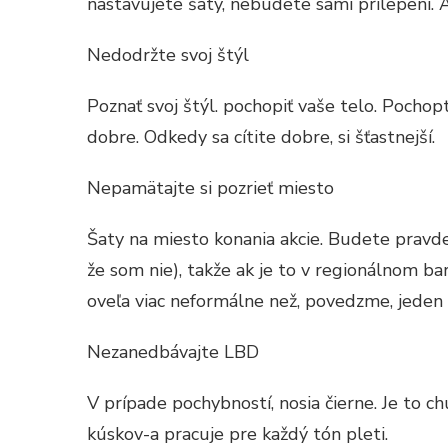
nastavujete šaty, nebudete sami prilepení. A
Nedodržte svoj štýl
Poznať svoj štýl. pochopiť vaše telo. Pochopte
dobre. Odkedy sa cítite dobre, si šťastnejší.
Nepamätajte si pozrieť miesto
Šaty na miesto konania akcie. Budete prav
že som nie), takže ak je to v regionálnom ba
oveľa viac neformálne než, povedzme, jeden 
Nezanedbávajte LBD
V prípade pochybností, nosia čierne. Je to c
kúskov-a pracuje pre každý tón pleti.