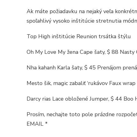
Ak máte požiadavku na nejaký veľa konkrétne
spoľahlivý vysoko inštitúcie stretnutia mód
Top High inštitúcie Reunion trsátka štýlu
Oh My Love My žena Cape šaty, $ 88 Nasty 
Nha kahanh Karla šaty, $ 45 Prenájom pre
Mesto šik, magic zabaliť ‘rukávov Faux wrap
Darcy rias Lace obložené Jumper, $ 44 Boo
Prosím, nechajte toto pole prázdne rozpočet
EMAIL *