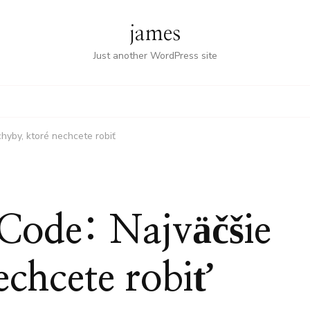
james
Just another WordPress site
hyby, ktoré nechcete robiť
Code: Najväčšie
echcete robiť