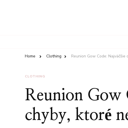
Home
Clothing
Reunion Gow Code: Najväčšie c
CLOTHING
Reunion Gow 
chyby, ktoré n