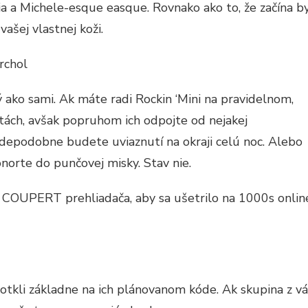
ia a Michele-esque easque. Rovnako ako to, že začína b
ašej vlastnej koži.
rchol
ako sami. Ak máte radi Rockin ‘Mini na pravidelnom,
ätách, avšak popruhom ich odpojte od nejakej
vdepodobne budete uviaznutí na okraji celú noc. Alebo
onorte do punčovej misky. Stav nie.
ie COUPERT prehliadača, aby sa ušetrilo na 1000s onlin
 dotkli základne na ich plánovanom kóde. Ak skupina z vá