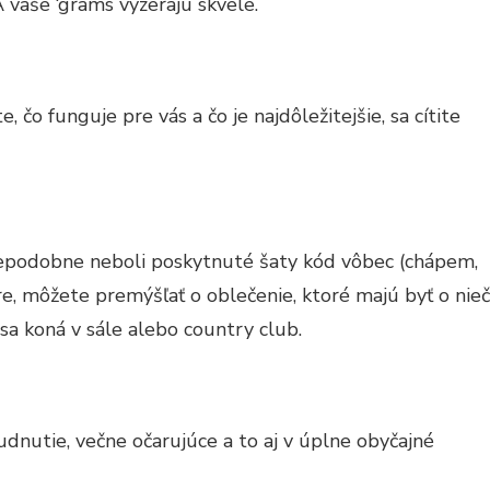
 vaše ‘grams vyzerajú skvele.
, čo funguje pre vás a čo je najdôležitejšie, sa cítite
depodobne neboli poskytnuté šaty kód vôbec (chápem,
re, môžete premýšľať o oblečenie, ktoré majú byť o nie
sa koná v sále alebo country club.
hudnutie, večne očarujúce a to aj v úplne obyčajné