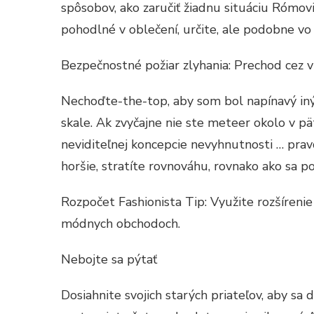
spôsobov, ako zaručiť žiadnu situáciu Rómov
pohodlné v oblečení, určite, ale podobne vo v
Bezpečnostné požiar zlyhania: Prechod cez v
Nechoďte-the-top, aby som bol napínavý iný 
skale. Ak zvyčajne nie ste meteer okolo v p
neviditeľnej koncepcie nevyhnutnosti … pra
horšie, stratíte rovnováhu, rovnako ako sa p
Rozpočet Fashionista Tip: Využite rozšíren
módnych obchodoch.
Nebojte sa pýtať
Dosiahnite svojich starých priateľov, aby sa