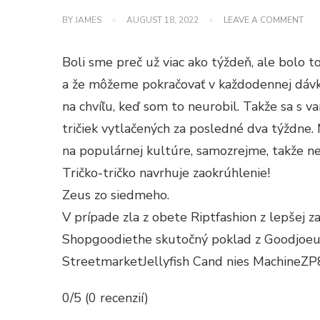
ON
BY
JAMES
AUGUST 18, 2022
LEAVE A COMMENT
TRI
TRI
NAV
Boli sme preč už viac ako týždeň, ale bolo
ZAO
a že môžeme pokračovať v každodennej dávke 
na chvíľu, keď som to neurobil. Takže sa s v
tričiek vytlačených za posledné dva týždne.
na populárnej kultúre, samozrejme, takže ne
Tričko-tričko navrhuje zaokrúhlenie!
Zeus zo siedmeho.
V prípade zla z obete Riptfashion z lepšej zaj
Shopgoodiethe skutočný poklad z Goodjoeu
StreetmarketJellyfish Cand nies Machine
0/5 (0 recenzií)