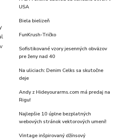
USA
Biela bielizeň
y
FunKrush-Tričko
al
v
Sofistikované vzory jesenných obväzov
pre ženy nad 40
Na uliciach: Denim Celks sa skutočne
deje
Andy z Hideyourarms.com má predaj na
Rigu!
Najlepšie 10 úplne bezplatných
webových stránok vektorových umení!
Vintage inšpirovaný džínsový