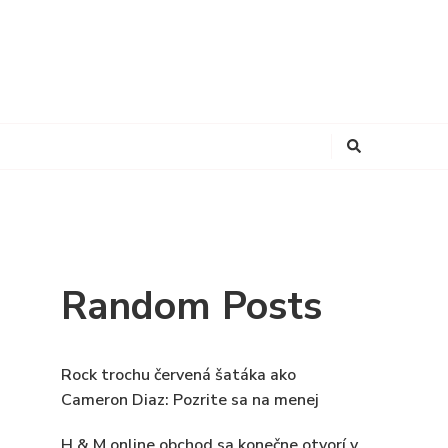
Looking
for
Something?
Random Posts
Rock trochu červená šatáka ako
Cameron Diaz: Pozrite sa na menej
H & M online obchod sa konečne otvorí v