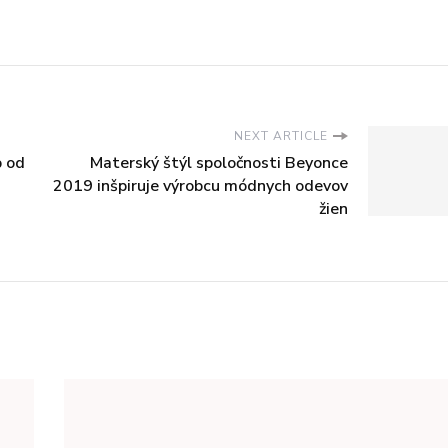
NEXT ARTICLE
b od
Materský štýl spoločnosti Beyonce
2019 inšpiruje výrobcu módnych odevov
žien