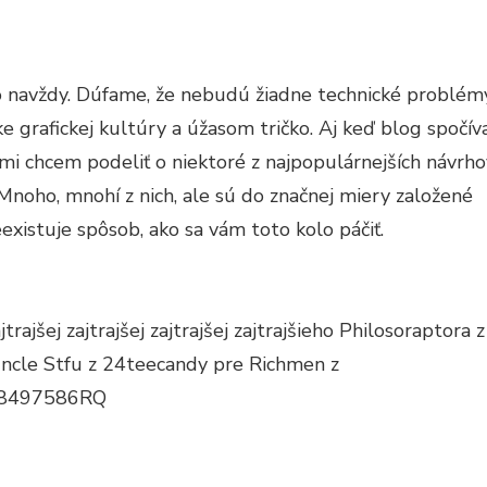
ČKO-
ČKO
RHUJE
 to navždy. Dúfame, že nebudú žiadne technické problém
KRÚHLENIE!
grafickej kultúry a úžasom tričko. Aj keď blog spočív
ami chcem podeliť o niektoré z najpopulárnejších návrho
 Mnoho, mnohí z nich, ale sú do značnej miery založené
existuje spôsob, ako sa vám toto kolo páčiť.
trajšej zajtrajšej zajtrajšej zajtrajšieho Philosoraptora z
ncle Stfu z 24teecandy pre Richmen z
ZP8497586RQ