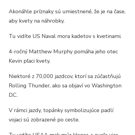
Akonáhle príznaky sú umiestnené, že je na čase,
aby kvety na náhrobky.
Tu vidíte US Naval mora kadetov s kvetinami.
4-ročný Matthew Murphy pomáha jeho otec
Kevin pľaci kvety.
Niektoré z 70,000 jazdcov, ktorí sa zúčastňujú
Rolling Thunder, ako sa objaví vo Washington
D.C.
V rámci jazdy, topánky symbolizujúce padlí
vojaci sú zobrazené po ceste.
Tu vidíte USAA mak múr Honor, s oveľa viac