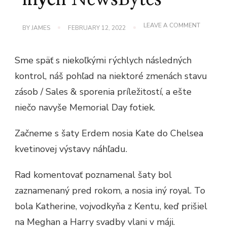
ON
LEAVE A COMMENT
BY
JAMES
FEBRUARY 12, 2022
VECI
SME
NESTIHLI
Sme späť s niekoľkými rýchlych následných
V
POSLED
kontrol, náš pohľad na niektoré zmenách stavu
TÝŽDNI
A
zásob / Sales & sporenia príležitostí, a ešte
INÝCH
NEWSBY
niečo navyše Memorial Day fotiek.
Začneme s šaty Erdem nosia Kate do Chelsea
kvetinovej výstavy náhľadu.
Rad komentovať poznamenal šaty bol
zaznamenaný pred rokom, a nosia iný royal. To
bola Katherine, vojvodkyňa z Kentu, keď prišiel
na Meghan a Harry svadby vlani v máji.