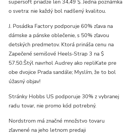
supersoft priadze len 34,49 $. Jedna poznámka
o svetra: nie každý bol nadšený kvalitou.
J. Posádka Factory podporuje 60% zľava na
dámske a pánske oblečenie, s 50% zľavou
detských predmetov. Ktorá prináša cenu na
Zapečené semišové Heels-Strap 3 na $
57.50.Štýl navrhol Audrey ako repliKate pre
obe dvojice Prada sandále; Myslím, že to bol
úžasný objav!
Stránky Hobbs US podporuje 30% z vybranej
radu tovar, nie promo kód potrebný.
Nordstrom má značné množstvo tovaru
zľavnené na jeho letnom predaji