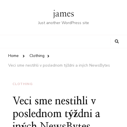
james
Just another WordPress site
Looking
for
Something?
Home
Clothing
Veci sme nestihli v poslednom týždni a iných NewsBytes
CLOTHING
Veci sme nestihli v
poslednom týždni a
iných NewsBytes