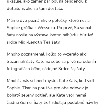
ukazuje, ako zámer pár bol na tendenciu k
detailom, ako sa tam dostala.
Máme dve poznámky o položky, ktoré nosia
Sophie grófka z Wessexu. Po prvé, Suzannah
šaty nosila na výstave kvetín náhľadu, búrlivé
srdce Midi-Length Tea šaty.
Mnoho poznamenal, koľko to vyzeralo ako
Suzannah šaty Kate na sebe za prvé narodenín
fotografiách Jiřího, nádejné Srdce čaj šaty.
Mnohí z nás si hneď myslel Kate šaty, keď vidí
Sophie. Tkanina používa pre obe odevov je
bohatý zelený odtieň, ale Kate vzor nemá
žiadne čierne. Šaty tiež zdieľajú podobné návrhy