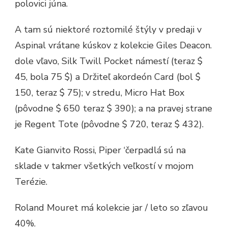
polovici júna.
A tam sú niektoré roztomilé štýly v predaji v
Aspinal vrátane kúskov z kolekcie Giles Deacon.
dole vľavo, Silk Twill Pocket námestí (teraz $
45, bola 75 $) a Držiteľ akordeón Card (bol $
150, teraz $ 75); v stredu, Micro Hat Box
(pôvodne $ 650 teraz $ 390); a na pravej strane
je Regent Tote (pôvodne $ 720, teraz $ 432).
Kate Gianvito Rossi, Piper ‘čerpadlá sú na
sklade v takmer všetkých veľkostí v mojom
Terézie.
Roland Mouret má kolekcie jar / leto so zľavou
40%.